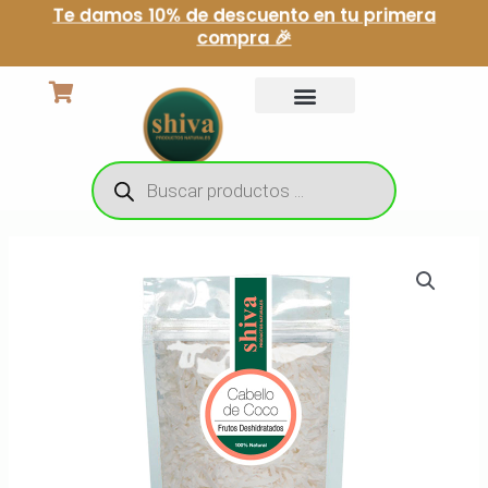
Ir
Te damos 10% de descuento en tu primera
compra 🎉
al
contenido
Búsqueda
de
productos
COCO
EN
HOJUELAS
SIN
AZUCAR
100%
NATURAL
cantidad