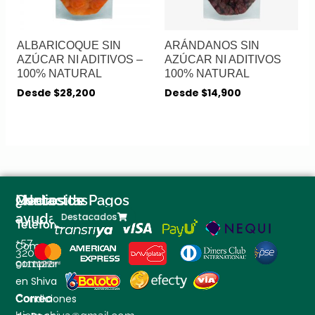
ALBARICOQUE SIN
ARÁNDANOS SIN
AZÚCAR NI ADITIVOS –
AZÚCAR NI ADITIVOS
100% NATURAL
100% NATURAL
Desde
$
28,200
Desde
$
14,900
¿Necesitas
Contactos
Medios de Pagos
ayuda?
Destacados
Teléfono
+57
Como
320
comprar
9111122
en Shiva
Condiciones
Correo