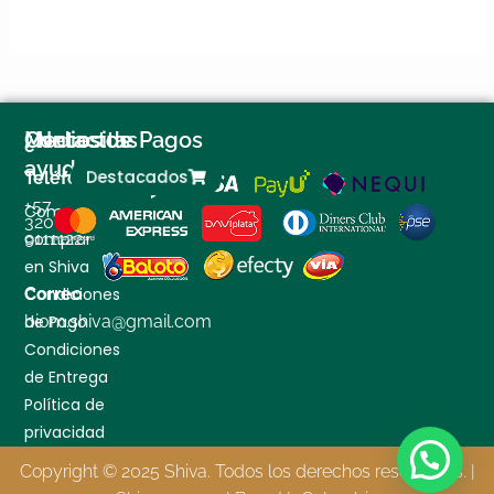
¿Necesitas
Contactos
Medios de Pagos
ayuda?
Destacados
Teléfono
+57
Como
320
comprar
9111122
en Shiva
Condiciones
Correo
de Pago
biom.shiva@gmail.com
Condiciones
de Entrega
Política de
privacidad
Copyright © 2025 Shiva. Todos los derechos reservados. |