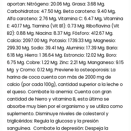
aportan: Nitrógeno: 20.06 Mg. Grasa: 3.68 Mg.
Carbohidratos: 47.50 Mg. Beta caroteno: 9.40 Mg,
Alfa caroteno: 2.76 Mg, Vitamina C: 6.47 Mg, Vitamina
E: 40.17 Mg, Tiamina (Vit B1): 0.73 Mg. Riboflavina (Vit
B2): 0.88 Mg. Niacina: 8.37 Mg. Fósforo: 412.67 Mg.
Calcio: 2097.00 Mg. Potasio: 1739.33 Mg. Magnesio:
299.30 Mg. Sodio: 39.41 Mg. Aluminio: 17.39 Mg. Bario:
6.18 Mg. Hierro: 1 36.64 Mg. Estroncio: 12.02 Mg. Boro:
6.75 Mg. Cobre: 1.22 Mg. Zinc: 2.21 Mg. Manganeso: 9.15
Mg y Cromo: 0.12 Mg. Previene la osteoporosis: La
harina de coca cuenta con más de 2000 mg de
calcio (por cada 100g), cantidad superior a la leche o
el queso. Combate la anemia: Cuenta con gran
cantidad de hierro y vitamina B, esta última se
absorbe muy bien por el organismo y se utiliza como
suplemento. Disminuye niveles de colesterol y
triglicéridos: Regula la glucosa y la presión
sanguínea. Combate la depresión: Despeja la