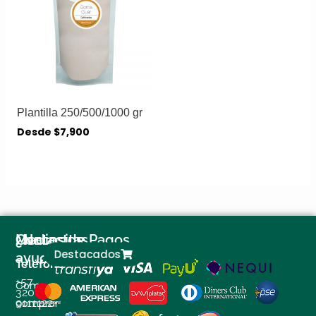
Plantilla 250/500/1000 gr
Desde
$
7,900
¿Necesitas
Contactos
Medios de Pagos
Destacados
ayuda?
Teléfono
+57
Como
320
comprar
9111122