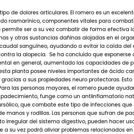
tipo de dolores articulares. El romero es un excelen
do rosmarínico, componentes vitales para combatir 
le permite ser a su vez combatir de forma efectiva l
inas y otras sustancias dañinas alojadas en el org
audal sanguíneo, ayudando a evitar la caída del c
ontra la alopecia. Se ha concluido que exponerse 
ental en general, aumentado las capacidades de 
 esta planta posee niveles importantes de ácido c
r, gracias a sus propiedades neuro protectoras. Esto
ra las personas mayores, el romero puede ayudar a r
 padecimiento, funge como un antiinflamatorio natu
sólico, que combate este tipo de infecciones que 
 de manos y rodillas. Las personas que sufran de p
 irregular del sistema digestivo, pueden hacer uso
e a su vez podrá aliviar problemas relacionados en