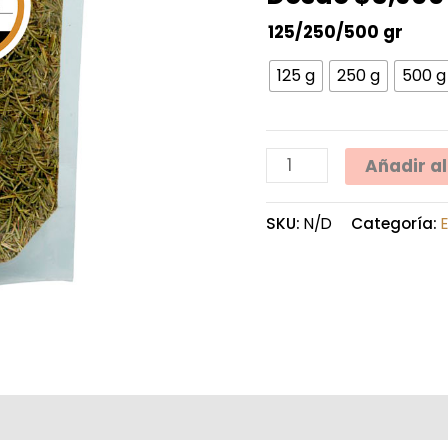
cantidad
125/250/500 gr
125 g
250 g
500 g
Añadir al
SKU:
N/D
Categoría:
nal