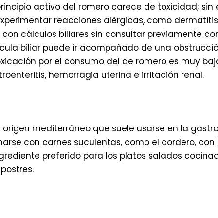
 principio activo del romero carece de toxicidad; si
perimentar reacciones alérgicas, como dermatitis 
on cálculos biliares sin consultar previamente co
cula biliar puede ir acompañado de una obstrucción
oxicación por el consumo del de romero es muy baja
enteritis, hemorragia uterina e irritación renal.
 origen mediterráneo que suele usarse en la gastron
narse con carnes suculentas, como el cordero, con l
 ingrediente preferido para los platos salados cocin
postres.