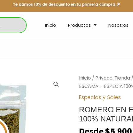
Te damos 10% de descuento en tu primera compra 🎉
Inicio
Productos
Nosotros
ROMERO
Inicio
/
Privado: Tienda
EN
ESCAMA – ESPECIA 100
ESCAMA
Especias y Sales
-
ROMERO EN E
ESPECIA
100% NATURA
100%
NATURAL
Desde
$
5,900