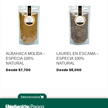
ALBAHACA MOLIDA –
LAUREL EN ESCAMA –
ESPECIA 100%
ESPECIA 100%
NATURAL
NATURAL
Desde
$
7,700
Desde
$
6,000
Destacados
¿Necesitas
Contactos
Medios de Pagos